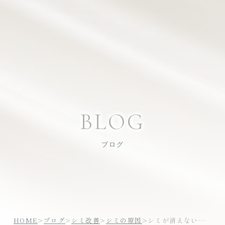
B
L
O
G
ブログ
HOME
>
ブログ
>
シミ改善
>
シミの原因
>
シミが消えない理由｜市販の美白化粧品だけでは難しい理由